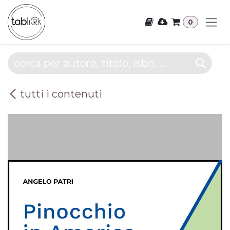
Passa al contenuto
0
tutti i contenuti