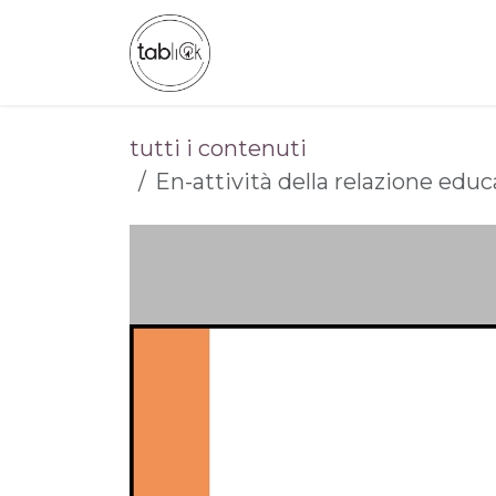
Passa al contenuto
CHI SIAMO
CATALOGO
tutti i contenuti
En-attività della relazione educ