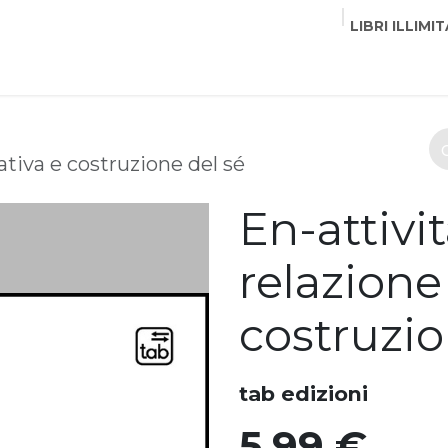
LIBRI ILLIMIT
EDITORI
CORSI
EVENTI
COMMUNITY
PART
ativa e costruzione del sé
En-attivit
relazione
costruzio
tab edizioni
5,99
€