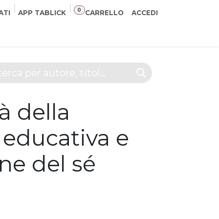
0
ATI
APP TABLICK
CARRELLO
ACCEDI
NER
CONTATTI
à della
 educativa e
ne del sé