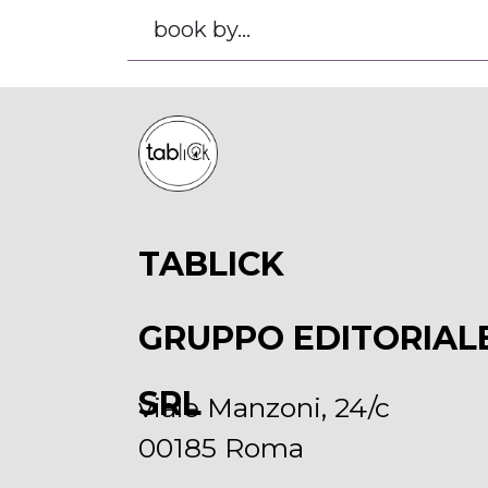
book by...
TABLICK
GRUPPO EDITORIAL
SRL
viale Manzoni, 24/c
00185 Roma