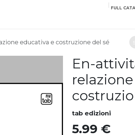
FULL CAT
PUBLISHERS
COURSES
EVENTS
COMMUNITY
elazione educativa e costruzione del sé
En-attivit
relazione
costruzio
tab edizioni
5.99
€