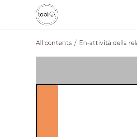
Skip to Content
ABOUT US
CATALOG
All contents
En-attività della r