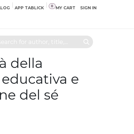
0
ALOG
APP TABLICK
MY CART
SIGN IN
PARTNERS
CONTACTS
à della
 educativa e
ne del sé