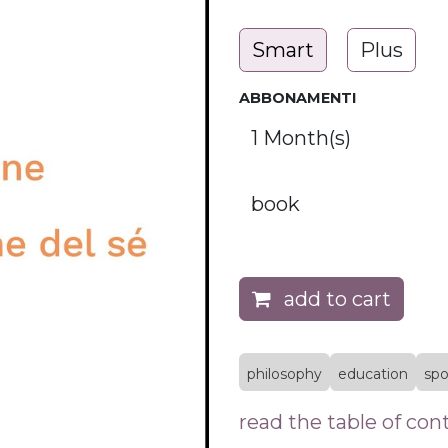
Smart
Plus
ABBONAMENTI
add to cart
philosophy
education
spo
read the table of con