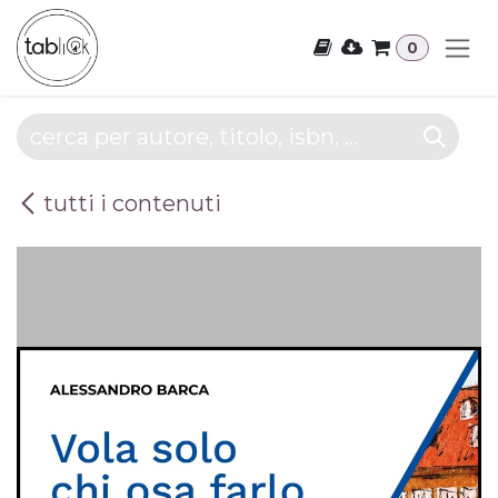
Passa al contenuto
0
tutti i contenuti