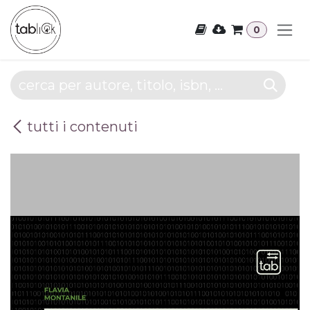
Passa al contenuto
0
tutti i contenuti