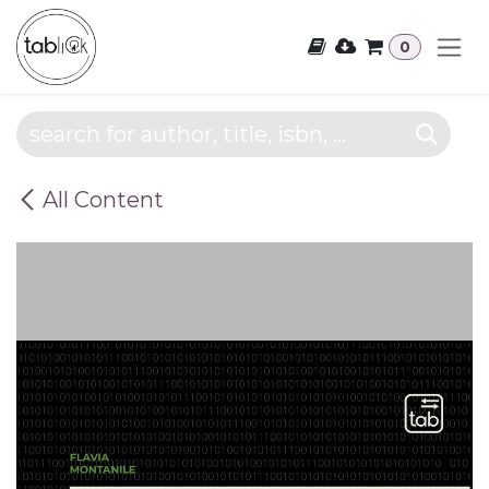
Skip to Content
0
All Content