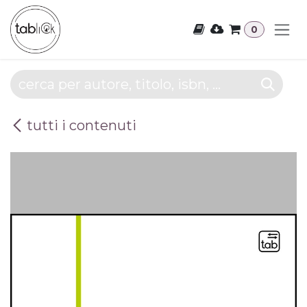
Passa al contenuto
0
tutti i contenuti