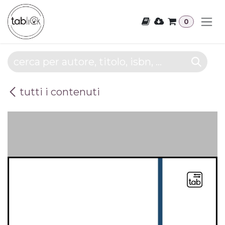
Passa al contenuto
0
tutti i contenuti