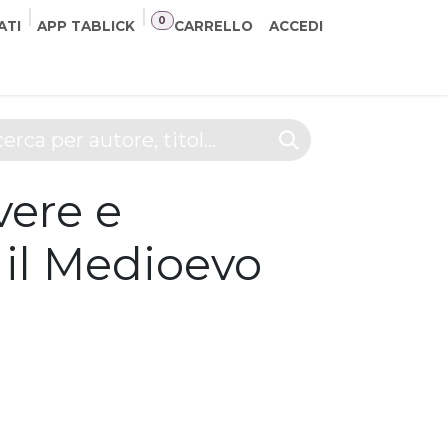
0
ATI
APP TABLICK
CARRELLO
ACCEDI
NER
CONTATTI
vere e
e il Medioevo