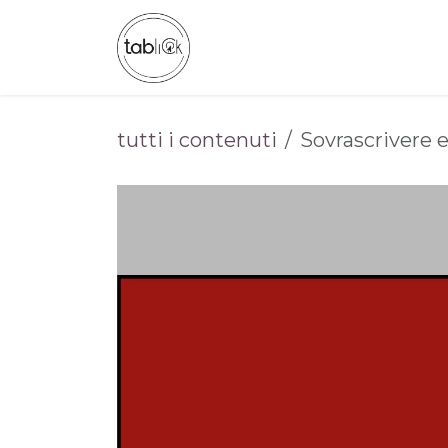
Passa al contenuto
CHI SIAMO
CATALOGO
tutti i contenuti
Sovrascrivere e