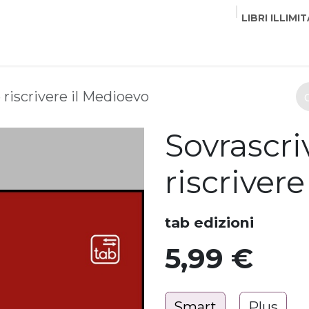
LIBRI ILLIMIT
EDITORI
CORSI
EVENTI
COMMUNITY
PART
 riscrivere il Medioevo
Sovrascri
riscriver
tab edizioni
5,99
€
Smart
Plus