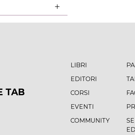
LIBRI
PA
EDITORI
TA
E TAB
CORSI
FA
EVENTI
PR
COMMUNITY
SE
ED