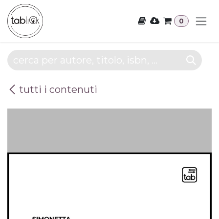
Passa al contenuto
0
tutti i contenuti