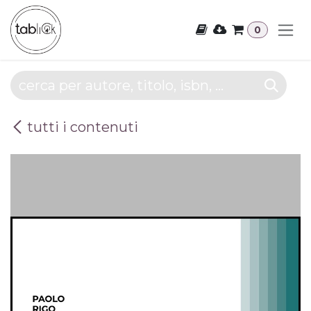
Passa al contenuto
0
tutti i contenuti