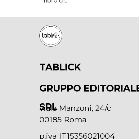
libro di...
TABLICK
GRUPPO EDITORIAL
SRL
viale Manzoni, 24/c
00185 Roma
p.iva IT15356021004