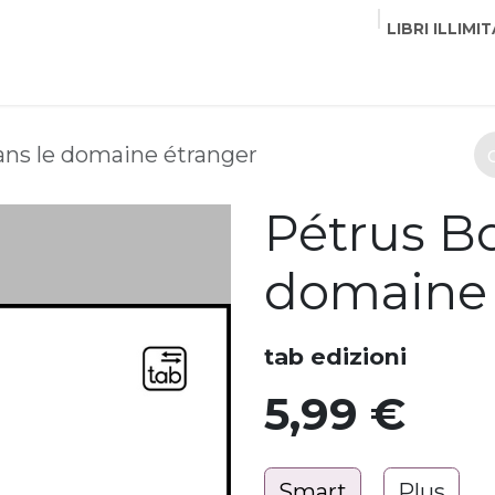
LIBRI ILLIMIT
EDITORI
CORSI
EVENTI
COMMUNITY
PART
ans le domaine étranger
Pétrus Bo
domaine 
tab edizioni
5,99
€
Smart
Plus