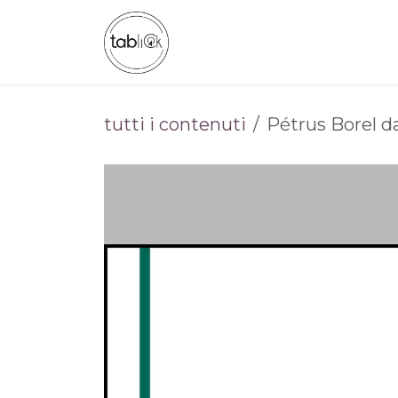
Passa al contenuto
CHI SIAMO
CATALOGO
tutti i contenuti
Pétrus Borel d