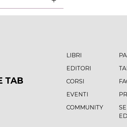
LIBRI
PA
EDITORI
TA
E TAB
CORSI
FA
EVENTI
PR
COMMUNITY
SE
ED