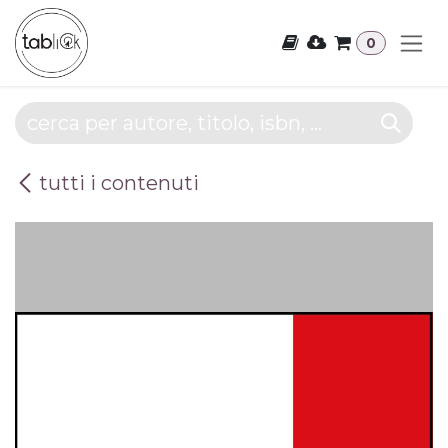
Passa al contenuto
0
tutti i contenuti