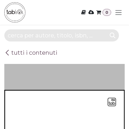
Passa al contenuto
0
tutti i contenuti