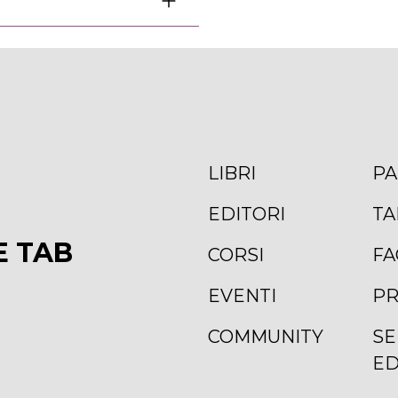
LIBRI
PA
EDITORI
TA
E TAB
CORSI
FA
EVENTI
PR
COMMUNITY
SE
ED