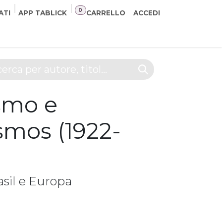
0
ATI
APP TABLICK
CARRELLO
ACCEDI
NER
CONTATTI
smo e
mos (1922-
asil e Europa