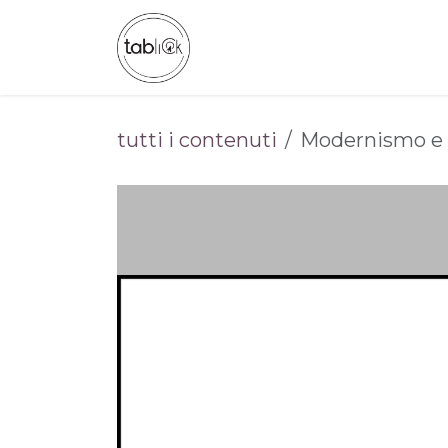
Passa al contenuto
CHI SIAMO
CATALOGO
tutti i contenuti
Modernismo e 