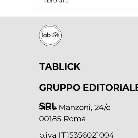
libro di...
TABLICK
GRUPPO EDITORIAL
SRL
viale Manzoni, 24/c
00185 Roma
p.iva IT15356021004