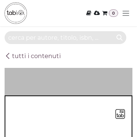
Passa al contenuto
0
tutti i contenuti