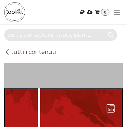
Passa al contenuto
0
tutti i contenuti