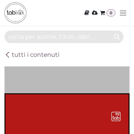
Passa al contenuto
0
tutti i contenuti