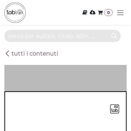
Passa al contenuto
0
tutti i contenuti