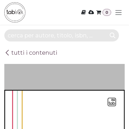
Passa al contenuto
0
tutti i contenuti