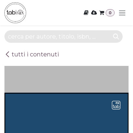
Passa al contenuto
0
tutti i contenuti