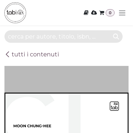
Passa al contenuto
0
tutti i contenuti