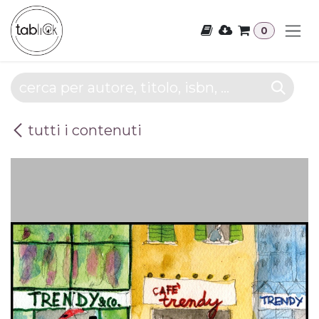
Passa al contenuto
0
tutti i contenuti