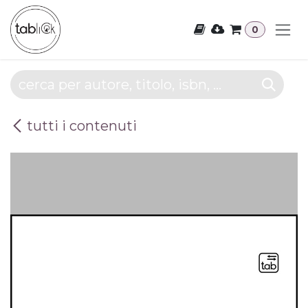
Passa al contenuto
0
tutti i contenuti