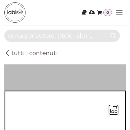
Passa al contenuto
0
tutti i contenuti