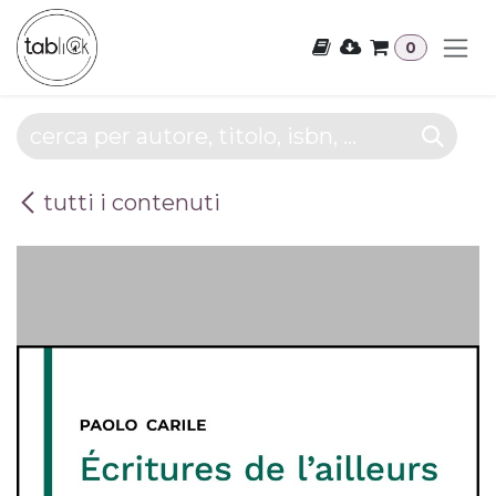
Passa al contenuto
0
tutti i contenuti