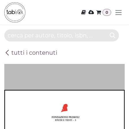
Passa al contenuto
0
tutti i contenuti