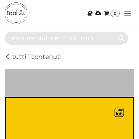
Passa al contenuto
0
tutti i contenuti