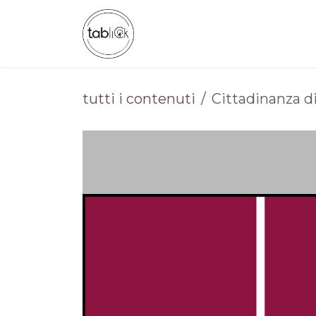
Passa al contenuto
CHI SIAMO
CATALOGO
tutti i contenuti
Cittadinanza di