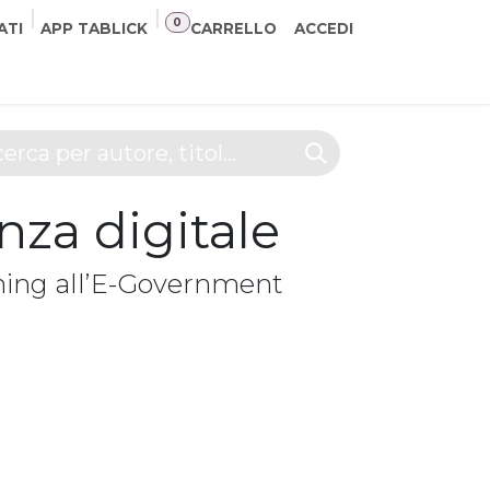
0
ATI
APP TABLICK
CARRELLO
ACCEDI
NER
CONTATTI
nza digitale
rning all’E-Government