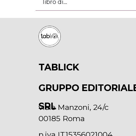
libro di...
TABLICK
GRUPPO EDITORIAL
SRL
viale Manzoni, 24/c
00185 Roma
p.iva IT15356021004