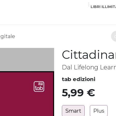
LIBRI ILLIMIT
EDITORI
CORSI
EVENTI
COMMUNITY
PART
gitale
Cittadina
Dal Lifelong Lea
tab edizioni
5,99
€
Smart
Plus