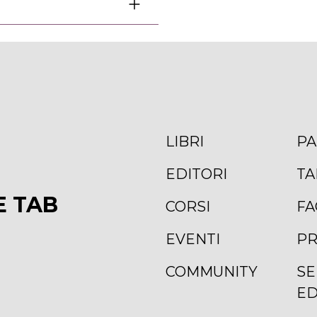
LIBRI
PA
EDITORI
TA
E TAB
CORSI
FA
EVENTI
PR
COMMUNITY
SE
ED