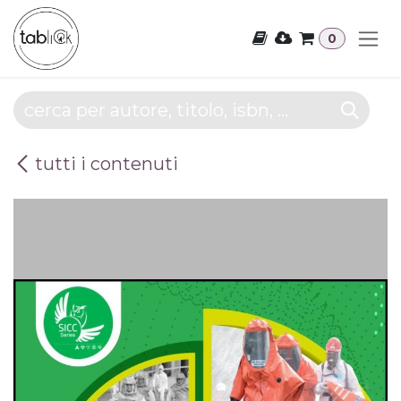
Passa al contenuto
0
tutti i contenuti