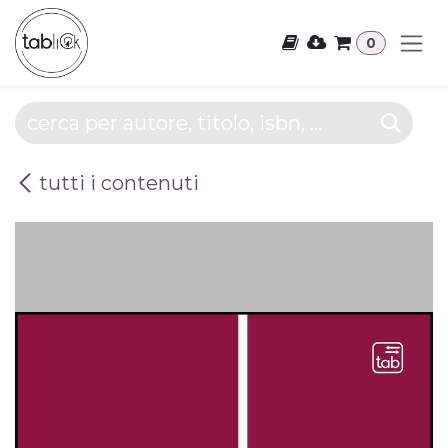
Passa al contenuto
0
tutti i contenuti