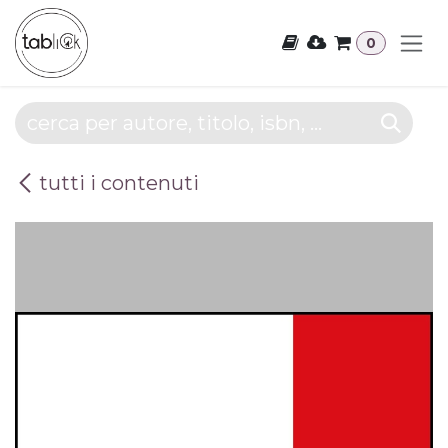
Passa al contenuto
0
tutti i contenuti