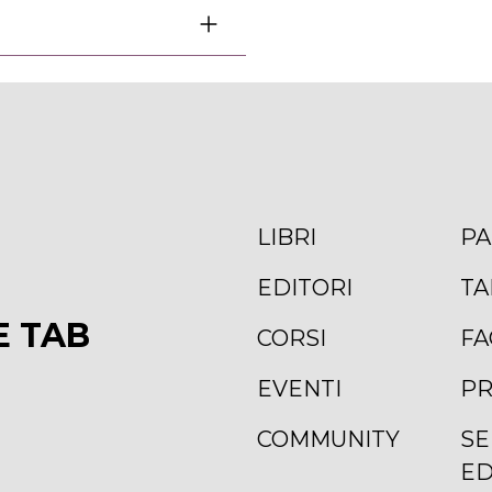
LIBRI
PA
EDITORI
TA
E TAB
CORSI
FA
EVENTI
PR
COMMUNITY
SE
ED