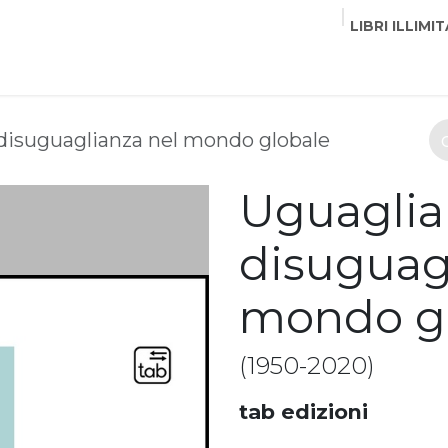
LIBRI ILLIMIT
EDITORI
CORSI
EVENTI
COMMUNITY
PART
disuguaglianza nel mondo globale
Uguaglia
disuguag
mondo g
(1950-2020)
tab edizioni