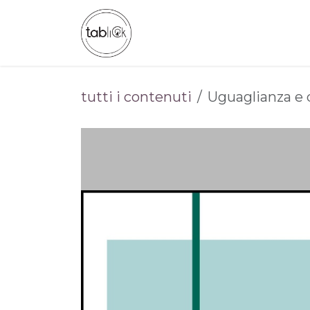
Passa al contenuto
CHI SIAMO
CATALOGO
tutti i contenuti
Uguaglianza e 