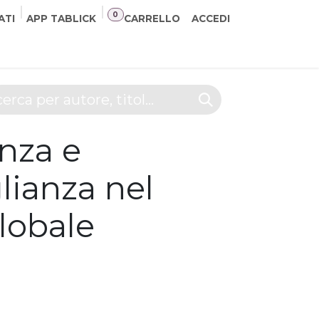
0
ATI
APP TABLICK
CARRELLO
ACCEDI
NER
CONTATTI
nza e
lianza nel
lobale