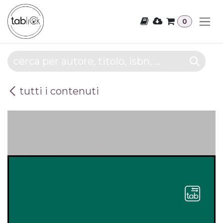
Passa al contenuto
0
tutti i contenuti