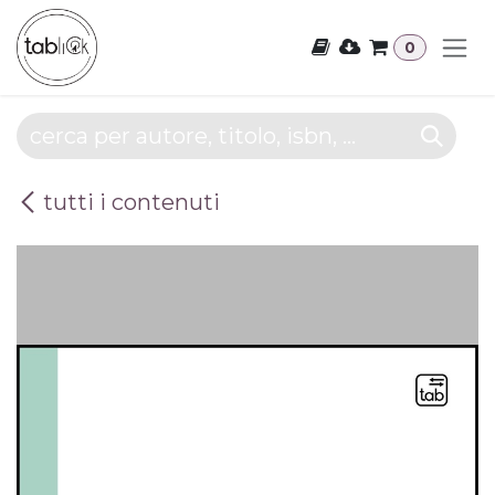
Passa al contenuto
0
tutti i contenuti