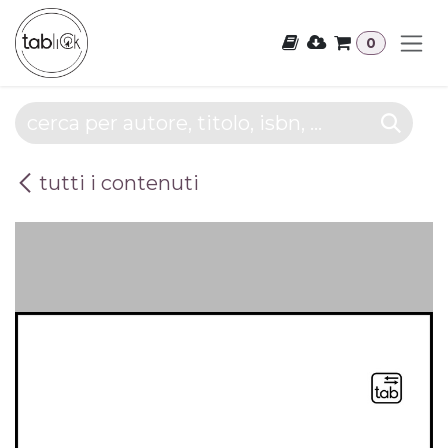
Passa al contenuto
0
tutti i contenuti