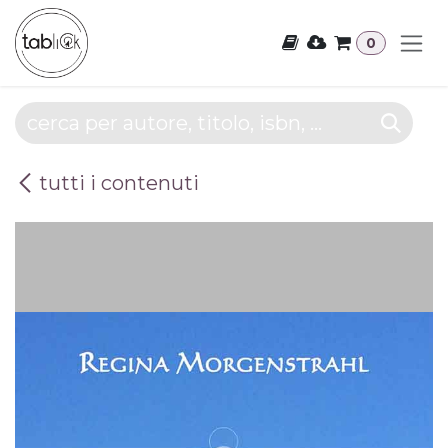
Passa al contenuto
0
tutti i contenuti