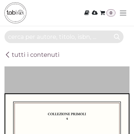
Passa al contenuto
0
tutti i contenuti