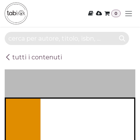
Passa al contenuto
0
tutti i contenuti