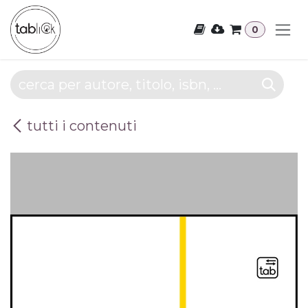
Passa al contenuto
0
tutti i contenuti