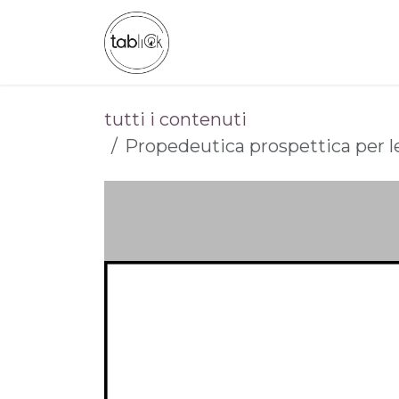
Passa al contenuto
CHI SIAMO
CATALOGO
tutti i contenuti
Propedeutica prospettica per le