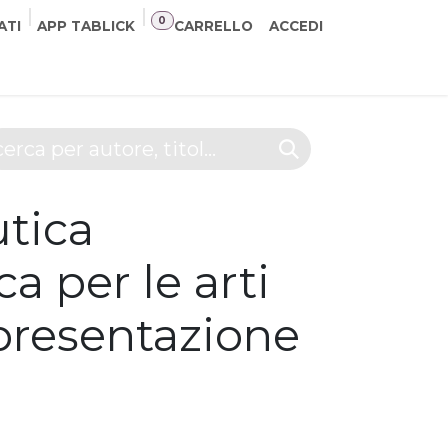
0
ATI
APP TABLICK
CARRELLO
ACCEDI
NER
CONTATTI
tica
a per le arti
presentazione