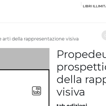
LIBRI ILLIMIT
EDITORI
CORSI
EVENTI
COMMUNITY
PART
 arti della rappresentazione visiva
Propedeu
prospettic
della rap
visiva
tab edizioni