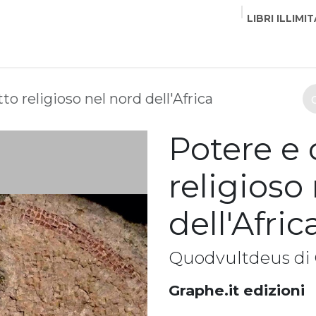
LIBRI ILLIMIT
EDITORI
CORSI
EVENTI
COMMUNITY
PART
to religioso nel nord dell'Africa
Potere e 
religioso
dell'Afric
Quodvultdeus di C
Graphe.it edizioni