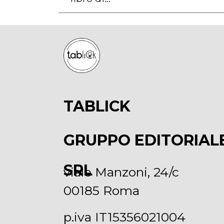
TABLICK
GRUPPO EDITORIAL
SRL
viale Manzoni, 24/c
00185 Roma
p.iva IT15356021004