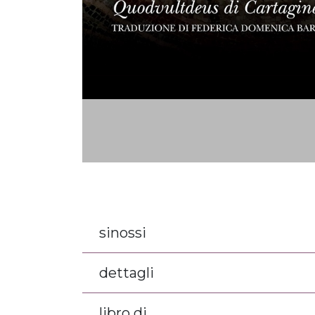
sinossi
dettagli
libro di...