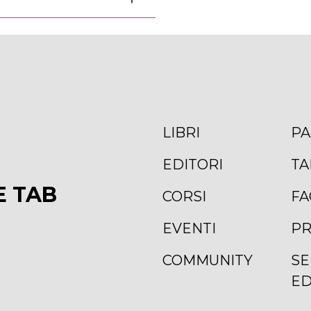
LIBRI
PA
EDITORI
TA
E TAB
CORSI
FA
EVENTI
PR
COMMUNITY
SE
ED