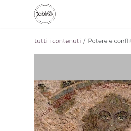
Passa al contenuto
CHI SIAMO
CATALOGO
tutti i contenuti
Potere e conflit