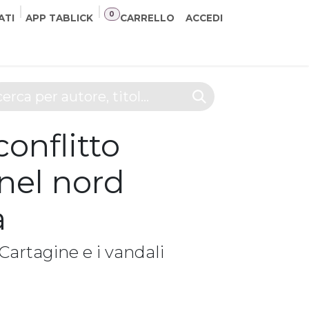
0
ATI
APP TABLICK
CARRELLO
ACCEDI
NER
CONTATTI
conflitto
 nel nord
a
artagine e i vandali