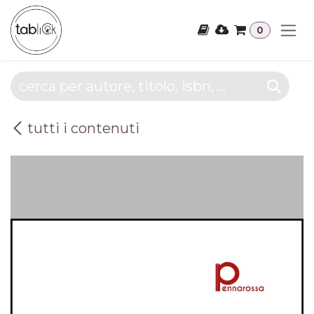
Passa al contenuto
0
tutti i contenuti