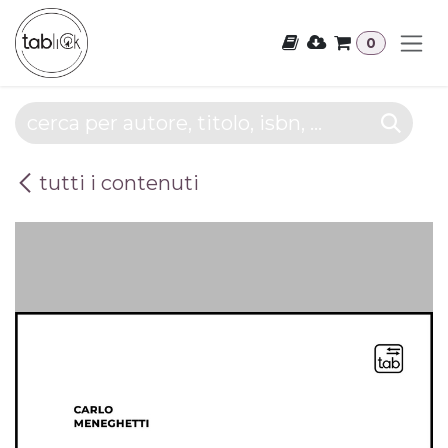
Passa al contenuto
0
tutti i contenuti