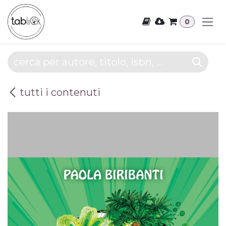
Passa al contenuto
0
tutti i contenuti