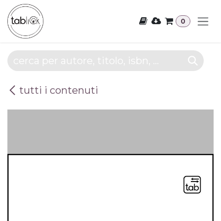
Passa al contenuto
0
tutti i contenuti