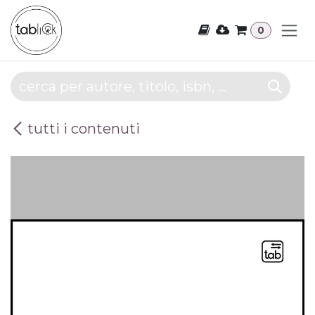
Passa al contenuto
0
tutti i contenuti