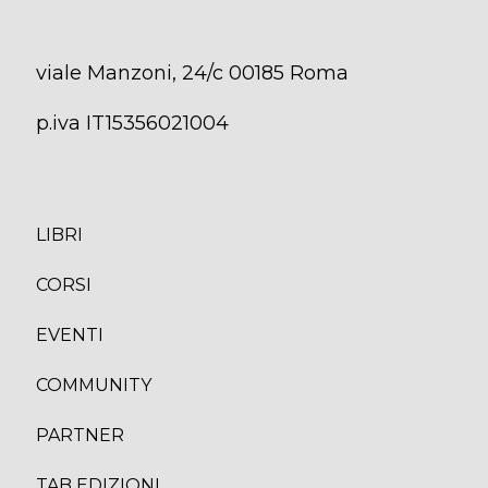
viale Manzoni, 24/c 00185 Roma
p.iva IT15356021004
LIBRI
CORS
I
EVENTI
COMMUNITY
PARTNER
TAB EDIZION
I