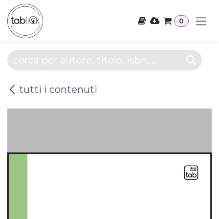
Passa al contenuto
0
tutti i contenuti