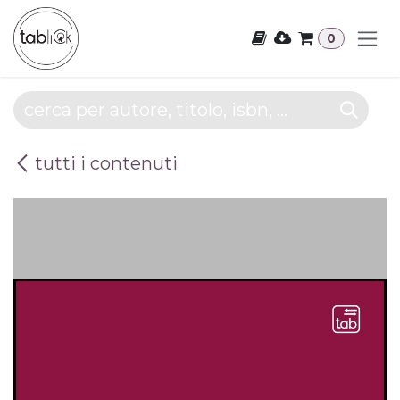
Passa al contenuto
0
tutti i contenuti