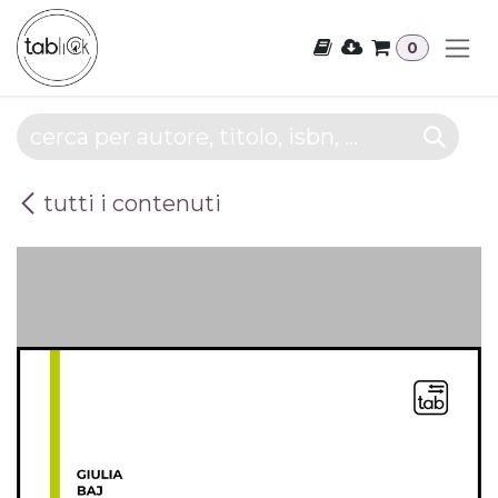
Passa al contenuto
0
tutti i contenuti